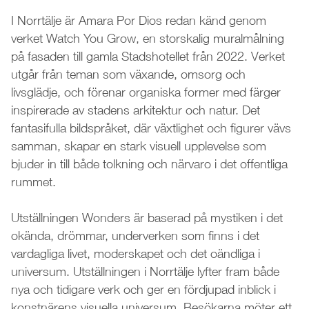
I Norrtälje är Amara Por Dios redan känd genom
verket Watch You Grow, en storskalig muralmålning
på fasaden till gamla Stadshotellet från 2022. Verket
utgår från teman som växande, omsorg och
livsglädje, och förenar organiska former med färger
inspirerade av stadens arkitektur och natur. Det
fantasifulla bildspråket, där växtlighet och figurer vävs
samman, skapar en stark visuell upplevelse som
bjuder in till både tolkning och närvaro i det offentliga
rummet.
Utställningen Wonders är baserad på mystiken i det
okända, drömmar, underverken som finns i det
vardagliga livet, moderskapet och det oändliga i
universum. Utställningen i Norrtälje lyfter fram både
nya och tidigare verk och ger en fördjupad inblick i
konstnärens visuella universum. Besökarna möter ett