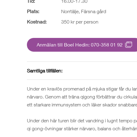
Tid:
16.00-17.30
Plats:
Norrtälje, Färsna gård
Kostnad:
350 kr per person
Anmälan till Boel Hedin: 070-358 01 92
Samtliga tillfällen:
Under en kravlös promenad på mjuka stigar får du l
närvaro. Genom att träna qigong förbättrar du cirkulati
ett starkare immunsystem och läker skador snabbare
Under den här turen blir det vandring i lugnt tempo på
qi gong-övningar stärker närvaro, balans och återhämt