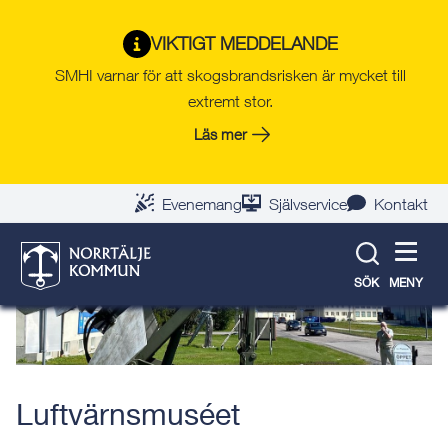
Gå
Hoppa
Gå
Gå
Gå
Gå
till
till
till
till
till
till
VIKTIGT MEDDELANDE
Tillbaka till evenemangslista
innehåll
snabblänkar
nyhetsarkiv
Om
söksida
kontaktsida
SMHI varnar för att skogsbrandsrisken är mycket till
webbplatsen
extremt stor.
Läs mer
Evenemang
Självservice
Kontakt
SÖK
MENY
Luftvärnsmuséet