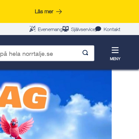
Läs mer
Evenemang
Självservice
Kontakt
Meny
MENY
p