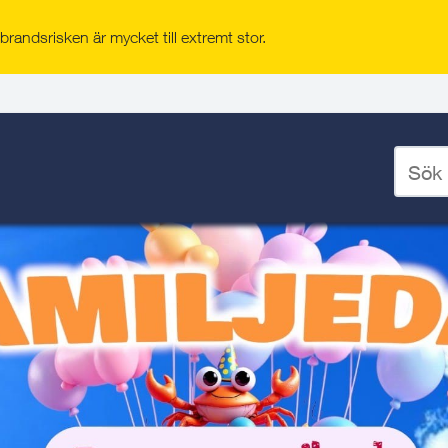
år Lada(2)(2)
randsrisken är mycket till extremt stor.
Ange
sökord
för
deskto