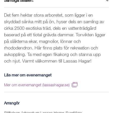
Samtliga tillfällen:
Det fem hektar stora arboretet, som ligger i en
skyddad sänka mitt på ön, hyser dels en samling av
cirka 2500 exotiska träd, dels en vattenträdgård
baserad på ett tiotal grävda dammar. Tonvikten ligger
på släkterna ekar, magnolior, lönnar och
rhododendron. Här finns plats för rekreation och
avkoppling. Ta med egen fikakorg och stanna upp
och njut. Varmt välkommen till Lassas Hagar!
Läs mer om evenemanget
Mer om evenemanget (lassashagar.se)
Arrangör
Stiftelsen Arboretum Lassas Hagar, Svartlöga