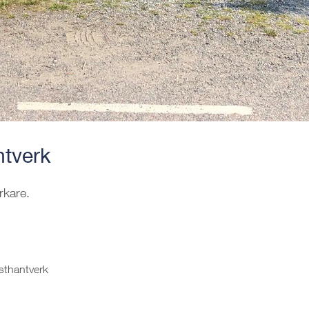
tverk
rkare.
sthantverk