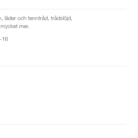
, läder och tenntråd, trådslöjd,
h mycket mer.
0-16