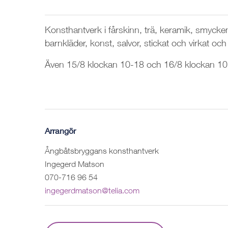
Konsthantverk i fårskinn, trä, keramik, smycken
barnkläder, konst, salvor, stickat och virkat oc
Även 15/8 klockan 10-18 och 16/8 klockan 1
Arrangör
Ångbåtsbryggans konsthantverk
Ingegerd Matson
070-716 96 54
ingegerdmatson@telia.com