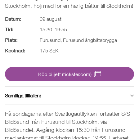
Stockholm. Följ med för en härlig båttur till Stockholm!
Datum:
09 augusti
Tid:
15:30–19:55
Plats:
Furusund, Furusund ångbåtsbrygga
Kostnad:
175 SEK
Köp biljett (tickster.com)
Samtliga tillfällen:
På söndagarna efter Svartlögautflykten fortsätter S/S
Blidösund från Furusund till Stockholm, via
Blidösundet. Avgång klockan 15:30 från Furusund
med ankomst till Stockholm klockan 19:55. Fartyget