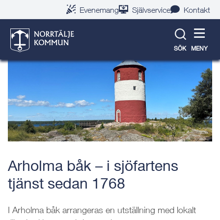
Gå
Hoppa
Gå
Gå
Gå
Gå
Evenemang
Självservice
Kontakt
till
till
till
till
till
till
Tillbaka till evenemangslista
innehåll
snabblänkar
nyhetsarkiv
Om
söksida
kontaktsida
webbplatsen
SÖK
MENY
Arholma båk – i sjöfartens
tjänst sedan 1768
I Arholma båk arrangeras en utställning med lokalt