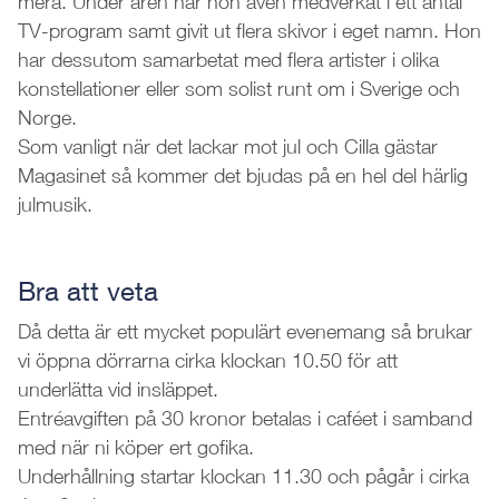
mera. Under åren har hon även medverkat i ett antal
TV-program samt givit ut flera skivor i eget namn. Hon
har dessutom samarbetat med flera artister i olika
konstellationer eller som solist runt om i Sverige och
Norge.
Som vanligt när det lackar mot jul och Cilla gästar
Magasinet så kommer det bjudas på en hel del härlig
julmusik.
Bra att veta
Då detta är ett mycket populärt evenemang så brukar
vi öppna dörrarna cirka klockan 10.50 för att
underlätta vid insläppet.
Entréavgiften på 30 kronor betalas i caféet i samband
med när ni köper ert gofika.
Underhållning startar klockan 11.30 och pågår i cirka