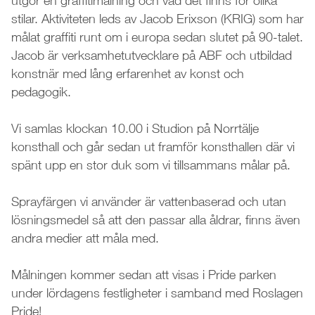
utgör en graffitimålning och vad det finns för olika
stilar. Aktiviteten leds av Jacob Erixson (KRIG) som har
målat graffiti runt om i europa sedan slutet på 90-talet.
Jacob är verksamhetutvecklare på ABF och utbildad
konstnär med lång erfarenhet av konst och
pedagogik.
Vi samlas klockan 10.00 i Studion på Norrtälje
konsthall och går sedan ut framför konsthallen där vi
spänt upp en stor duk som vi tillsammans målar på.
Sprayfärgen vi använder är vattenbaserad och utan
lösningsmedel så att den passar alla åldrar, finns även
andra medier att måla med.
Målningen kommer sedan att visas i Pride parken
under lördagens festligheter i samband med Roslagen
Pride!