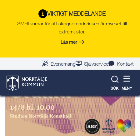
Gå
Hoppa
Gå
Gå
Gå
Gå
till
till
till
till
till
till
VIKTIGT MEDDELANDE
Tillbaka till evenemangslista
innehåll
snabblänkar
nyhetsarkiv
Om
söksida
kontaktsida
SMHI varnar för att skogsbrandsrisken är mycket till
webbplatsen
extremt stor.
Läs mer
Evenemang
Självservice
Kontakt
SÖK
MENY