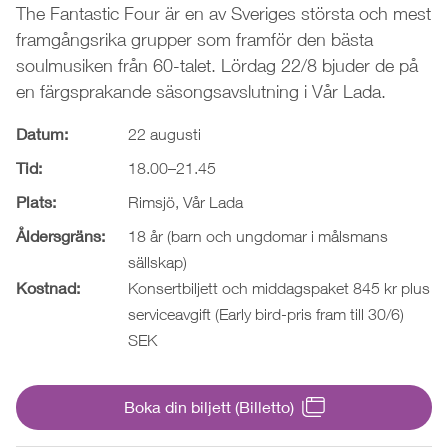
The Fantastic Four är en av Sveriges största och mest
framgångsrika grupper som framför den bästa
soulmusiken från 60-talet. Lördag 22/8 bjuder de på
en färgsprakande säsongsavslutning i Vår Lada.
Datum:
22 augusti
Tid:
18.00–21.45
Plats:
Rimsjö, Vår Lada
Åldersgräns:
18 år (barn och ungdomar i målsmans
sällskap)
Kostnad:
Konsertbiljett och middagspaket 845 kr plus
serviceavgift (Early bird-pris fram till 30/6)
SEK
Boka din biljett (Billetto)