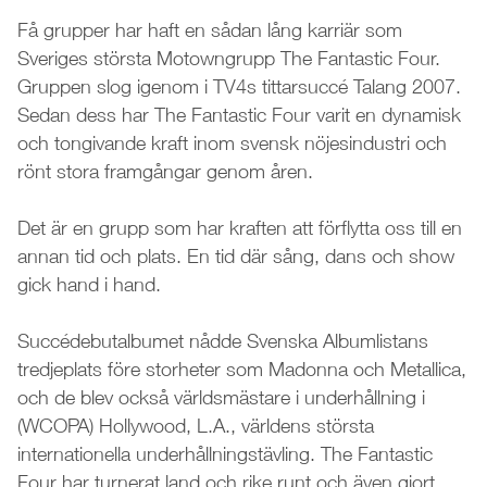
Få grupper har haft en sådan lång karriär som
Sveriges största Motowngrupp The Fantastic Four.
Gruppen slog igenom i TV4s tittarsuccé Talang 2007.
Sedan dess har The Fantastic Four varit en dynamisk
och tongivande kraft inom svensk nöjesindustri och
rönt stora framgångar genom åren.
Det är en grupp som har kraften att förflytta oss till en
annan tid och plats. En tid där sång, dans och show
gick hand i hand.
Succédebutalbumet nådde Svenska Albumlistans
tredjeplats före storheter som Madonna och Metallica,
och de blev också världsmästare i underhållning i
(WCOPA) Hollywood, L.A., världens största
internationella underhållningstävling. The Fantastic
Four har turnerat land och rike runt och även gjort