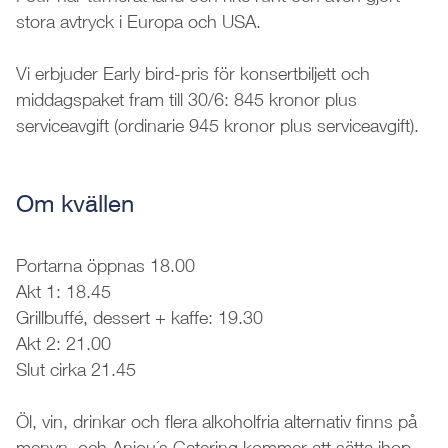
stora avtryck i Europa och USA.
Vi erbjuder Early bird-pris för konsertbiljett och
middagspaket fram till 30/6: 845 kronor plus
serviceavgift (ordinarie 945 kronor plus serviceavgift).
Om kvällen
Portarna öppnas 18.00
Akt 1: 18.45
Grillbuffé, dessert + kaffe: 19.30
Akt 2: 21.00
Slut cirka 21.45
Öl, vin, drinkar och flera alkoholfria alternativ finns på
menyn, och Anjou´s Catering kommer att sätta ihop