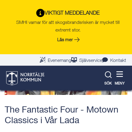
Gå
Hoppa
Gå
Gå
Gå
Gå
till
till
till
till
till
till
VIKTIGT MEDDELANDE
Tillbaka till evenemangslista
innehåll
snabblänkar
nyhetsarkiv
Om
söksida
kontaktsida
SMHI varnar för att skogsbrandsrisken är mycket till
webbplatsen
extremt stor.
Läs mer
Evenemang
Självservice
Kontakt
SÖK
MENY
The Fantastic Four - Motown
Classics i Vår Lada