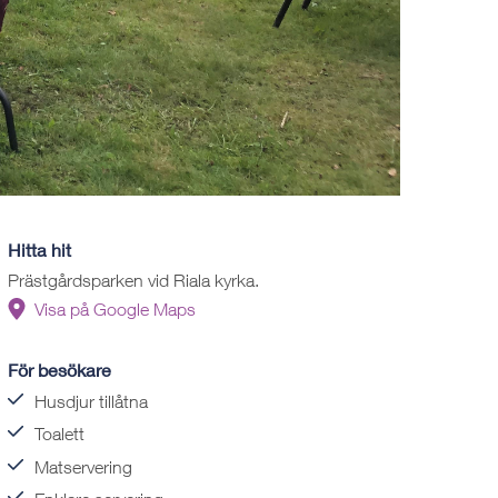
Hitta hit
Prästgårdsparken vid Riala kyrka.
Visa på Google Maps
För besökare
Husdjur tillåtna
Toalett
Matservering