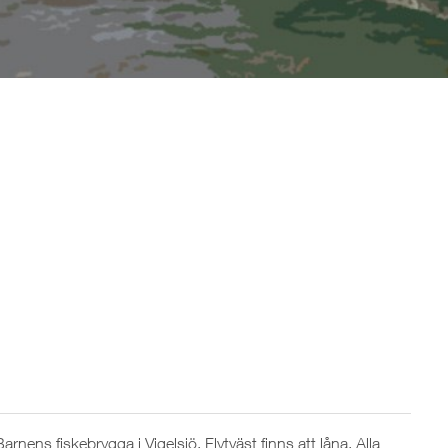
rnens fiskebrygga i Vigelsjö. Flytväst finns att låna. Alla