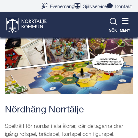
Gå
Hoppa
Gå
Gå
Gå
Gå
Evenemang
Självservice
Kontakt
till
till
till
till
till
till
Tillbaka till evenemangslista
innehåll
snabblänkar
nyhetsarkiv
Om
söksida
kontaktsida
webbplatsen
SÖK
MENY
Nördhäng Norrtälje
Spelträff för nördar i alla åldrar, där deltagarna drar
igång rollspel, brädspel, kortspel och figurspel.