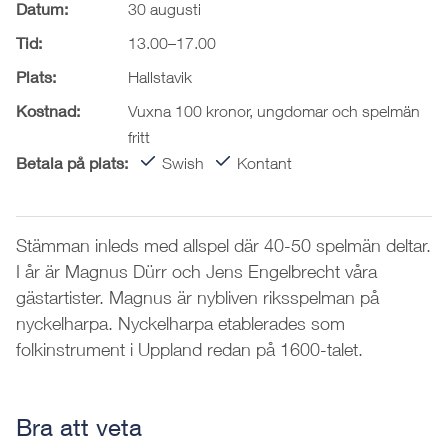
Datum:
30 augusti
Tid:
13.00–17.00
Plats:
Hallstavik
Kostnad:
Vuxna 100 kronor, ungdomar och spelmän
fritt
Betala på plats:
Swish
Kontant
Stämman inleds med allspel där 40-50 spelmän deltar.
I år är Magnus Dürr och Jens Engelbrecht våra
gästartister. Magnus är nybliven riksspelman på
nyckelharpa. Nyckelharpa etablerades som
folkinstrument i Uppland redan på 1600-talet.
Bra att veta