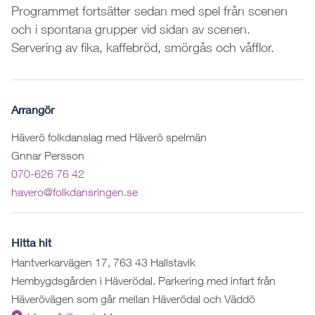
Programmet fortsätter sedan med spel från scenen
och i spontana grupper vid sidan av scenen.
Servering av fika, kaffebröd, smörgås och våfflor.
Arrangör
Häverö folkdanslag med Häverö spelmän
Gnnar Persson
070-626 76 42
havero@folkdansringen.se
Hitta hit
Hantverkarvägen 17, 763 43 Hallstavik
Hembygdsgården i Häverödal. Parkering med infart från
Häverövägen som går mellan Häverödal och Väddö