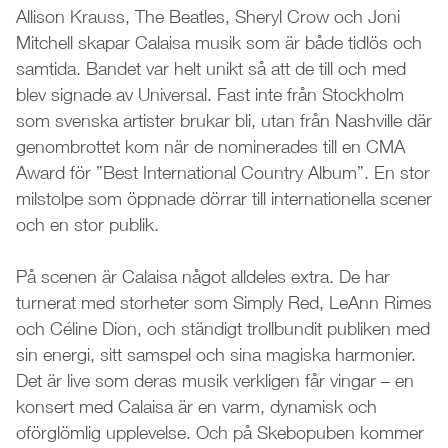
Allison Krauss, The Beatles, Sheryl Crow och Joni
Mitchell skapar Calaisa musik som är både tidlös och
samtida. Bandet var helt unikt så att de till och med
blev signade av Universal. Fast inte från Stockholm
som svenska artister brukar bli, utan från Nashville där
genombrottet kom när de nominerades till en CMA
Award för ”Best International Country Album”. En stor
milstolpe som öppnade dörrar till internationella scener
och en stor publik.
På scenen är Calaisa något alldeles extra. De har
turnerat med storheter som Simply Red, LeAnn Rimes
och Céline Dion, och ständigt trollbundit publiken med
sin energi, sitt samspel och sina magiska harmonier.
Det är live som deras musik verkligen får vingar – en
konsert med Calaisa är en varm, dynamisk och
oförglömlig upplevelse. Och på Skebopuben kommer