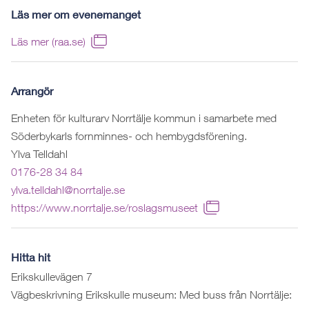
Läs mer om evenemanget
Läs mer (raa.se)
Arrangör
Enheten för kulturarv Norrtälje kommun i samarbete med
Söderbykarls fornminnes- och hembygdsförening.
Ylva Telldahl
0176-28 34 84
ylva.telldahl@norrtalje.se
https://www.norrtalje.se/roslagsmuseet
Hitta hit
Erikskullevägen 7
Vägbeskrivning Erikskulle museum: Med buss från Norrtälje: