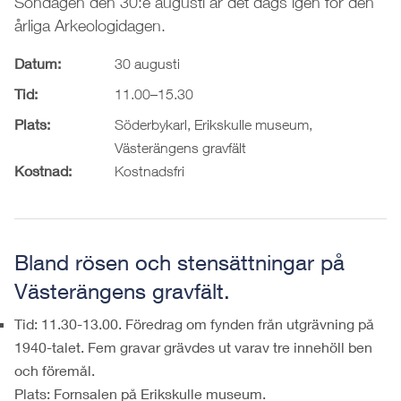
Söndagen den 30:e augusti är det dags igen för den
årliga Arkeologidagen.
Datum:
30 augusti
Tid:
11.00–15.30
Plats:
Söderbykarl, Erikskulle museum,
Västerängens gravfält
Kostnad:
Kostnadsfri
Bland rösen och stensättningar på
Västerängens gravfält.
Tid: 11.30-13.00. Föredrag om fynden från utgrävning på
1940-talet. Fem gravar grävdes ut varav tre innehöll ben
och föremål.
Plats: Fornsalen på Erikskulle museum.