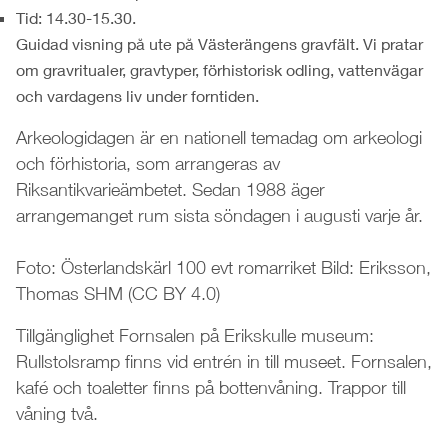
Tid: 14.30-15.30.
Guidad visning på ute på Västerängens gravfält. Vi pratar
om gravritualer, gravtyper, förhistorisk odling, vattenvägar
och vardagens liv under forntiden.
Arkeologidagen är en nationell temadag om arkeologi
och förhistoria, som arrangeras av
Riksantikvarieämbetet. Sedan 1988 äger
arrangemanget rum sista söndagen i augusti varje år.
Foto: Österlandskärl 100 evt romarriket Bild: Eriksson,
Thomas SHM (CC BY 4.0)
Tillgänglighet Fornsalen på Erikskulle museum:
Rullstolsramp finns vid entrén in till museet. Fornsalen,
kafé och toaletter finns på bottenvåning. Trappor till
våning två.