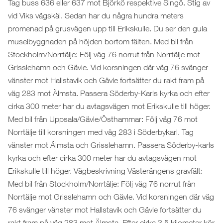
Tag buss 636 eller 637 mot Björkö respektive Singö. Stig av
vid Viks vägskäl. Sedan har du några hundra meters
promenad på grusvägen upp till Erikskulle. Du ser den gula
museibyggnaden på höjden bortom fälten. Med bil från
Stockholm/Norrtälje: Följ väg 76 norrut från Norrtälje mot
Grisslehamn och Gävle. Vid korsningen där väg 76 svänger
vänster mot Hallstavik och Gävle fortsätter du rakt fram på
väg 283 mot Älmsta. Passera Söderby-Karls kyrka och efter
cirka 300 meter har du avtagsvägen mot Erikskulle till höger.
Med bil från Uppsala/Gävle/Östhammar: Följ väg 76 mot
Norrtälje till korsningen med väg 283 i Söderbykarl. Tag
vänster mot Älmsta och Grisslehamn. Passera Söderby-karls
kyrka och efter cirka 300 meter har du avtagsvägen mot
Erikskulle till höger. Vägbeskrivning Västerängens gravfält:
Med bil från Stockholm/Norrtälje: Följ väg 76 norrut från
Norrtälje mot Grisslehamn och Gävle. Vid korsningen där väg
76 svänger vänster mot Hallstavik och Gävle fortsätter du
rakt fram på väg 283 mot Älmsta. Efter cirka 3,5 kilometer kör