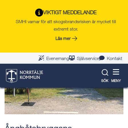
Gå
Hoppa
Gå
Gå
Gå
Gå
till
till
till
till
till
till
VIKTIGT MEDDELANDE
Tillbaka till evenemangslista
innehåll
snabblänkar
nyhetsarkiv
Om
söksida
kontaktsida
SMHI varnar för att skogsbrandsrisken är mycket till
webbplatsen
extremt stor.
Läs mer
Evenemang
Självservice
Kontakt
SÖK
MENY