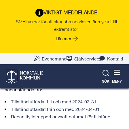
Gå
Hoppa
Gå
Gå
Gå
Gå
till
till
till
till
till
till
VIKTIGT MEDDELANDE
Entreprenörsrapport för enskilt
innehåll
snabblänkar
nyhetsarkiv
Om
söksida
kontaktsida
SMHI varnar för att skogsbrandsrisken är mycket till
avlopp
webbplatsen
extremt stor.
Här skickar du in din entreprenörsrapport till
Läs mer
bygg- och miljönämnden.
Evenemang
Självservice
Kontakt
Välj rätt e-tjänst
Du kan antingen fylla in din rapport direkt i en e-tjänst
eller bifoga en redan ifylld blankett. Välj en av
SÖK
MENY
nedanstående tre:
Tillstånd utfärdat till och med 2024-03-31
Tillstånd utfärdat från och med 2024-04-01
Redan ifylld rapport oavsett datumet för tillstånd