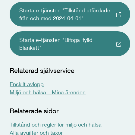
Starta e-tjänsten "Tillstånd utfärdade
från och med 2024-04-01"
Starta e-tjänsten "Bifoga ifylld
blankett"
Relaterad självservice
Enskilt avlopp
Miljö och hälsa – Mina ärenden
Relaterade sidor
Tillstånd och regler för miljö och hälsa
Alla avgifter och taxor